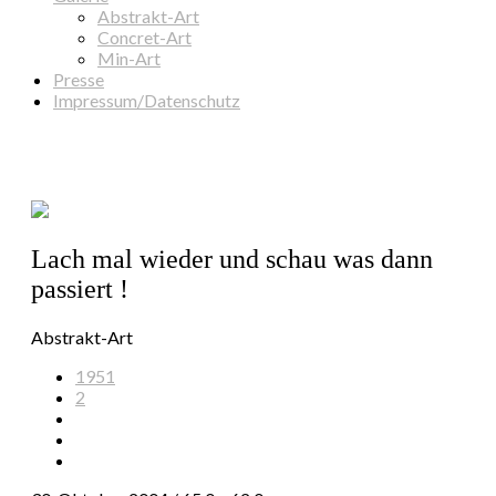
Abstrakt-Art
Concret-Art
Min-Art
Presse
Impressum/Datenschutz
Lach mal wieder und schau was dann
passiert !
Abstrakt-Art
1951
2