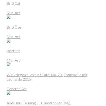
BrittCat
Min-Art
BrittÖse
Min-Art
BrittTen
Min-Art
Wir kriegen alles hin ! Tafel No. 28 (Francavilla mit
Leonardo 2015)
Concret-Art
Alles_nur_Tarnung_II_(UndercoverThai)